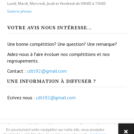
Lundi, Mardi, Mercredi, Jeudi et Vendredi
de 09h00 à 15h00
Finales par Classement
Galerie photos
Tournois Découverte
VOTRE AVIS NOUS INTÉRESSE...
Tournois Poussins
Une bonne compétition? Une question? Une remarque?
Matériels autorisés
Aidez-nous à faire évoluer nos compétitions et nos
Autre(s) pratique(s)
regroupements.
Contact :
cdtt92@gmail.com
Ultimate Ping
UNE INFORMATION À DIFFUSER ?
Hardbat
Racketlon
Ecrivez nous :
cdtt92@gmail.com
TTX
Headis
Copyright © 2017 Comité Départemental de Tennis de Table des Hauts
En poursuivant votre navigation sur notre site, vous acceptez
de Seine
Teqpong