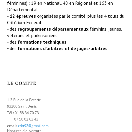
féminines) : 19 en National, 48 en Régional et 163 en
Départemental
Championnat par Équipes
-
12 épreuves
organisées par le comité, plus les 4 tours du
Championnat du dimanche matin
Critérium Fédéral
- des
regroupements départementaux
féminins, jeunes,
Championnat des Jeunes
vétérans et parkinsoniens
- des
formations techniques
Coupe des Hauts-de-Seine
-
des
formations d'arbitres et de juges-arbitres
Coupe Nationale Vétérans
Generation Club
Tournoi Doubles Mixtes
LE COMITÉ
Les épreuves individuelles
1-3 Rue de la Poterie
Challenge du Jeune Pongiste
93200 Saint Denis
Tél : 01 58 34 70 73
Critérium Fédéral
07 50 02 63 43
email:
cdtt92@gmail.com
Critérium Vétérans Départemental
Horaires d'ouverture: