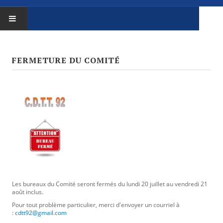
ACCUEIL
FERMETURE DU COMITÉ
LE COMITÉ
Le comité
Trombinoscope
Procès Verbaux
Administratif
Affiliation / réaffiliation
Les bureaux du Comité seront fermés du lundi 20 juillet au vendredi 21
août inclus.
Assemblée Générale
Pour tout problème particulier, merci d'envoyer un courriel à
Assurance
:
cdtt92@gmail.com