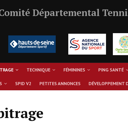
 Comité Départemental Tenni
ITRAGE
TECHNIQUE
FÉMININES
PING SANTÉ
S
SPID V2
PETITES ANNONCES
DÉVELOPPEMENT 
bitrage