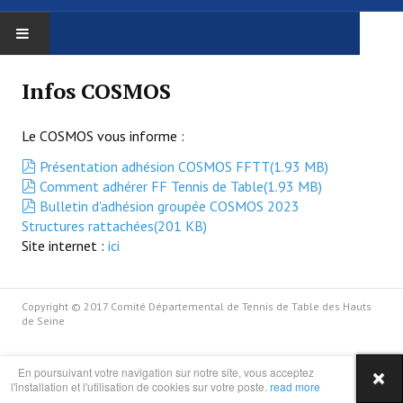
ACCUEIL
Infos COSMOS
LE COMITÉ
Le COSMOS vous informe :
Le comité
pdf
Présentation adhésion COSMOS FFTT
(
1.93 MB
)
pdf
Comment adhérer FF Tennis de Table
(
1.93 MB
)
Trombinoscope
pdf
Bulletin d'adhésion groupée COSMOS 2023
Structures rattachées
(
201 KB
)
Procès Verbaux
Site internet :
ici
Administratif
Copyright © 2017 Comité Départemental de Tennis de Table des Hauts
Affiliation / réaffiliation
de Seine
Assemblée Générale
En poursuivant votre navigation sur notre site, vous acceptez
Assurance
l'installation et l'utilisation de cookies sur votre poste.
read more