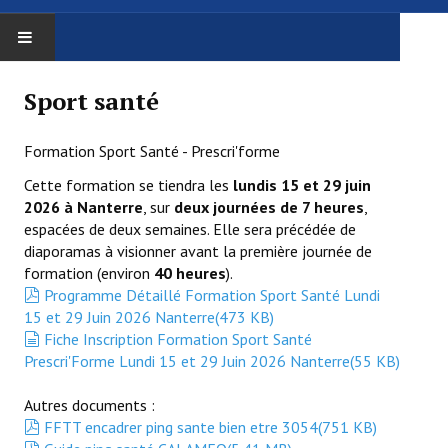
ACCUEIL
Sport santé
LE COMITÉ
Formation Sport Santé - Prescri'forme
Le comité
Cette formation se tiendra les
lundis 15 et 29 juin
2026 à Nanterre
, sur
deux journées de 7 heures
,
Trombinoscope
espacées de deux semaines. Elle sera précédée de
diaporamas à visionner avant la première journée de
Procès Verbaux
formation (environ
40 heures
).
pdf
Programme Détaillé Formation Sport Santé Lundi
Administratif
15 et 29 Juin 2026 Nanterre
(
473 KB
)
document
Fiche Inscription Formation Sport Santé
Affiliation / réaffiliation
Prescri'Forme Lundi 15 et 29 Juin 2026 Nanterre
(
55 KB
)
Assemblée Générale
Autres documents :
pdf
FFTT encadrer ping sante bien etre 3054
(
751 KB
)
Assurance