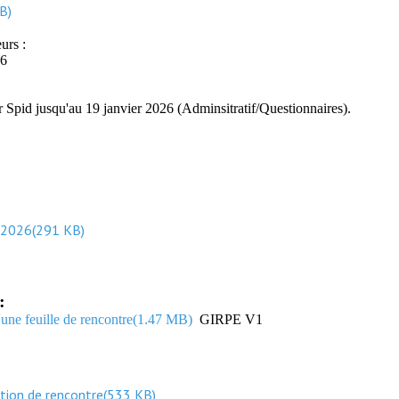
KB
)
urs :
26
 Spid jusqu'au 19 janvier 2026 (Adminsitratif/Questionnaires).
 2026
(
291 KB
)
:
ne feuille de rencontre
(
1.47 MB
)
GIRPE V1
tion de rencontre
(
533 KB
)