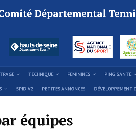
 Comité Départemental Tenni
ITRAGE
TECHNIQUE
FÉMININES
PING SANTÉ
S
SPID V2
PETITES ANNONCES
DÉVELOPPEMENT 
ar équipes