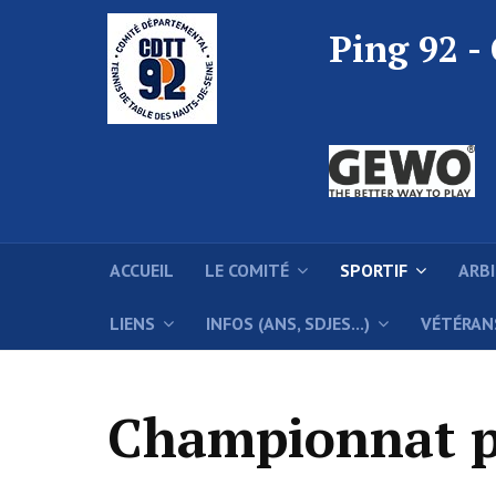
Ping 92 -
ACCUEIL
LE COMITÉ
SPORTIF
ARB
LIENS
INFOS (ANS, SDJES...)
VÉTÉRAN
Championnat p