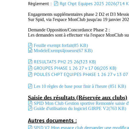
pdf
Règlement :
Rgt Chpt Equipes 2025 2026
(
714 
Engagements supplémentaires phase 2 D2 et D3 Messie
Sur Spid, via l'espace MonClub jusqu'au 19 janvier 20
Demande Opposition/Concordance Phase 2 :
Les demandes sont à effectuer via l'espace MonClub sur
pdf
Feuille exempt forfait
(
85 KB
)
document
ModeleExempt4joueurs
(
67 KB
)
pdf
RESULTATS PH2 25 26
(
323 KB
)
pdf
GROUPES PHASE 1 26 27 v 17 06
(
205 KB
)
pdf
POULES CHPT EQUIPES PHASE 1 26 27 v 13 07
pdf
Les 10 règles de base pour finir à l'heure
(
851 KB
)
Saisie des résultats (Réservée aux clubs)
pdf
SPID Mon Club Gestion sportive Remontée saisie d'u
pdf
Guide d'utilisation du logiciel GIRPE V2
(
763 KB
)
Autres documents :
pdf
SPID V2 Mon espace club demander une modifica