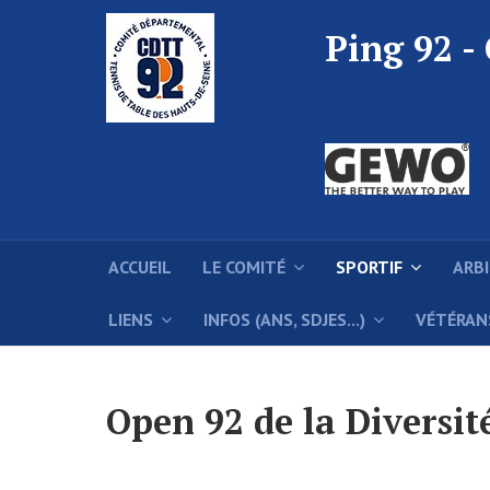
Ping 92 -
ACCUEIL
LE COMITÉ
SPORTIF
ARB
LIENS
INFOS (ANS, SDJES...)
VÉTÉRAN
Open 92 de la Diversit