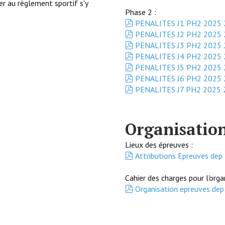
er au règlement sportif s'y
Phase 2 :
pdf
PENALITES J1 PH2 2025 
pdf
PENALITES J2 PH2 2025 
pdf
PENALITES J3 PH2 2025 
pdf
PENALITES J4 PH2 2025 
pdf
PENALITES J5 PH2 2025 
pdf
PENALITES J6 PH2 2025 
pdf
PENALITES J7 PH2 2025 
Organisation
Lieux des épreuves :
pdf
Attributions Epreuves de
Cahier des charges pour l'org
pdf
Organisation epreuves dep