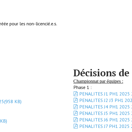
éée pour les non-licencié.e.s.
Décisions de 
Championnat par équipes :
Phase 1 :
pdf
PENALITES J1 PH1 2025 
pdf
PENALITES J2 J3 PH1 20
25
(
958 KB
)
pdf
PENALITES J4 PH1 2025 
pdf
PENALITES J5 PH1 2025 
pdf
PENALITES J6 PH1 2025 
 KB
)
pdf
PENALITES J7 PH1 2025 