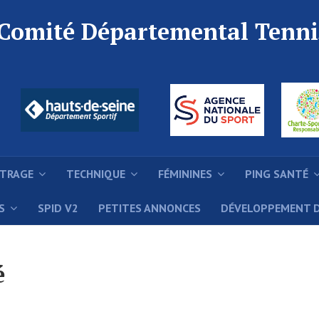
 Comité Départemental Tenni
ITRAGE
TECHNIQUE
FÉMININES
PING SANTÉ
S
SPID V2
PETITES ANNONCES
DÉVELOPPEMENT 
é