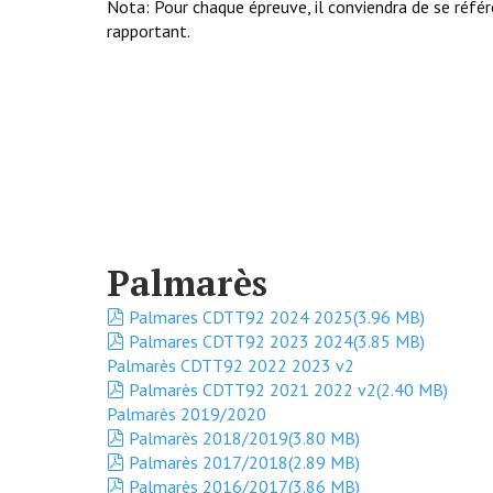
Nota: Pour chaque épreuve, il conviendra de se référ
rapportant.
Palmarès
pdf
Palmares CDTT92 2024 2025
(
3.96 MB
)
pdf
Palmares CDTT92 2023 2024
(
3.85 MB
)
Palmarès CDTT92 2022 2023 v2
pdf
Palmarès CDTT92 2021 2022 v2
(
2.40 MB
)
Palmarès 2019/2020
pdf
Palmarès 2018/2019
(
3.80 MB
)
pdf
Palmarès 2017/2018
(
2.89 MB
)
pdf
Palmarès 2016/2017
(
3.86 MB
)