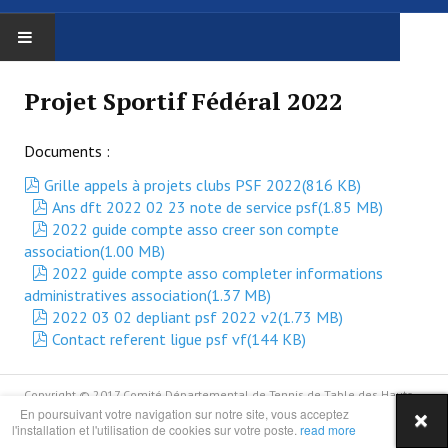
ACCUEIL
Projet Sportif Fédéral 2022
LE COMITÉ
Documents :
Le comité
pdf
Grille appels à projets clubs PSF 2022
(
816 KB
)
pdf
Ans dft 2022 02 23 note de service psf
(
1.85 MB
)
Trombinoscope
pdf
2022 guide compte asso creer son compte
association
(
1.00 MB
)
Procès Verbaux
pdf
2022 guide compte asso completer informations
administratives association
(
1.37 MB
)
Administratif
pdf
2022 03 02 depliant psf 2022 v2
(
1.73 MB
)
pdf
Contact referent ligue psf vf
(
144 KB
)
Affiliation / réaffiliation
Assemblée Générale
Copyright © 2017 Comité Départemental de Tennis de Table des Hauts
de Seine
En poursuivant votre navigation sur notre site, vous acceptez
Assurance
l'installation et l'utilisation de cookies sur votre poste.
read more